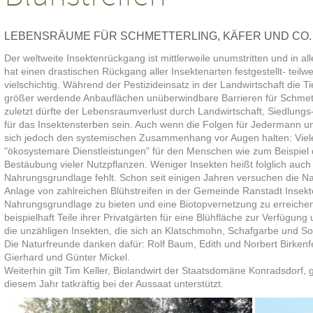
LEBENSRÄUME FÜR SCHMETTERLING, KÄFER UND CO.
Der weltweite Insektenrückgang ist mittlerweile unumstritten und in
hat einen drastischen Rückgang aller Insektenarten festgestellt- teil
vielschichtig. Während der Pestizideinsatz in der Landwirtschaft die 
größer werdende Anbauflächen unüberwindbare Barrieren für Schmette
zuletzt dürfte der Lebensraumverlust durch Landwirtschaft, Siedlun
für das Insektensterben sein. Auch wenn die Folgen für Jedermann u
sich jedoch den systemischen Zusammenhang vor Augen halten: Viel
"ökosystemare Dienstleistungen" für den Menschen wie zum Beispiel d
Bestäubung vieler Nutzpflanzen. Weniger Insekten heißt folglich auch
Nahrungsgrundlage fehlt. Schon seit einigen Jahren versuchen die N
Anlage von zahlreichen Blühstreifen in der Gemeinde Ranstadt Insekte
Nahrungsgrundlage zu bieten und eine Biotopvernetzung zu erreichen
beispielhaft Teile ihrer Privatgärten für eine Blühfläche zur Verfügun
die unzähligen Insekten, die sich an Klatschmohn, Schafgarbe und 
Die Naturfreunde danken dafür: Rolf Baum, Edith und Norbert Birkenf
Gierhard und Günter Mickel.
Weiterhin gilt Tim Keller, Biolandwirt der Staatsdomäne Konradsdorf, 
diesem Jahr tatkräftig bei der Aussaat unterstützt.