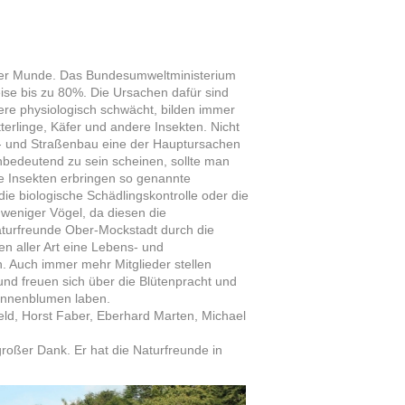
 aller Munde. Das Bundesumweltministerium
weise bis zu 80%. Die Ursachen dafür sind
Tiere physiologisch schwächt, bilden immer
rlinge, Käfer und andere Insekten. Nicht
gs- und Straßenbau eine der Hauptursachen
nbedeutend zu sein scheinen, sollte man
e Insekten erbringen so genannte
ie biologische Schädlingskontrolle oder die
 weniger Vögel, da diesen die
aturfreunde Ober-Mockstadt durch die
n aller Art eine Lebens- und
. Auch immer mehr Mitglieder stellen
g und freuen sich über die Blütenpracht und
Sonnenblumen laben.
eld, Horst Faber, Eberhard Marten, Michael
großer Dank. Er hat die Naturfreunde in