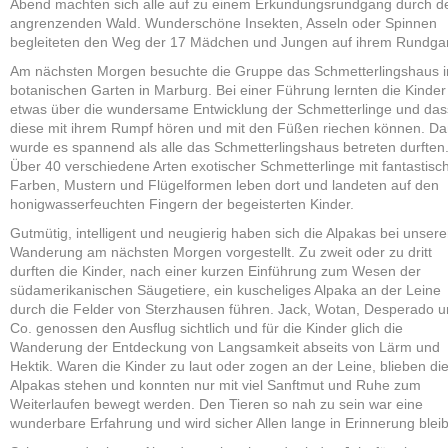
Abend machten sich alle auf zu einem Erkundungsrundgang durch d
angrenzenden Wald. Wunderschöne Insekten, Asseln oder Spinnen
begleiteten den Weg der 17 Mädchen und Jungen auf ihrem Rundga
Am nächsten Morgen besuchte die Gruppe das Schmetterlingshaus 
botanischen Garten in Marburg. Bei einer Führung lernten die Kinder
etwas über die wundersame Entwicklung der Schmetterlinge und das
diese mit ihrem Rumpf hören und mit den Füßen riechen können. D
wurde es spannend als alle das Schmetterlingshaus betreten durften
Über 40 verschiedene Arten exotischer Schmetterlinge mit fantastisc
Farben, Mustern und Flügelformen leben dort und landeten auf den
honigwasserfeuchten Fingern der begeisterten Kinder.
Gutmütig, intelligent und neugierig haben sich die Alpakas bei unsere
Wanderung am nächsten Morgen vorgestellt. Zu zweit oder zu dritt
durften die Kinder, nach einer kurzen Einführung zum Wesen der
südamerikanischen Säugetiere, ein kuscheliges Alpaka an der Leine
durch die Felder von Sterzhausen führen. Jack, Wotan, Desperado 
Co. genossen den Ausflug sichtlich und für die Kinder glich die
Wanderung der Entdeckung von Langsamkeit abseits von Lärm und
Hektik. Waren die Kinder zu laut oder zogen an der Leine, blieben di
Alpakas stehen und konnten nur mit viel Sanftmut und Ruhe zum
Weiterlaufen bewegt werden. Den Tieren so nah zu sein war eine
wunderbare Erfahrung und wird sicher Allen lange in Erinnerung blei